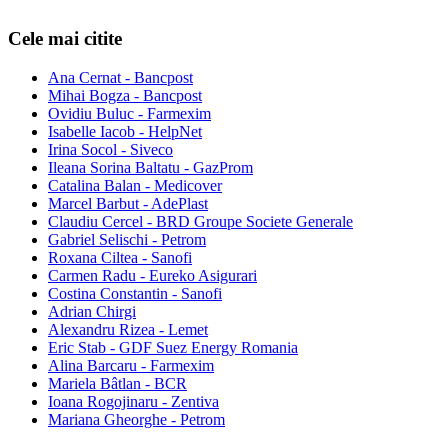
Cele mai citite
Ana Cernat - Bancpost
Mihai Bogza - Bancpost
Ovidiu Buluc - Farmexim
Isabelle Iacob - HelpNet
Irina Socol - Siveco
Ileana Sorina Baltatu - GazProm
Catalina Balan - Medicover
Marcel Barbut - AdePlast
Claudiu Cercel - BRD Groupe Societe Generale
Gabriel Selischi - Petrom
Roxana Ciltea - Sanofi
Carmen Radu - Eureko Asigurari
Costina Constantin - Sanofi
Adrian Chirgi
Alexandru Rizea - Lemet
Eric Stab - GDF Suez Energy Romania
Alina Barcaru - Farmexim
Mariela Bâtlan - BCR
Ioana Rogojinaru - Zentiva
Mariana Gheorghe - Petrom