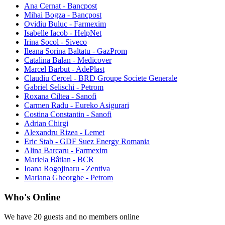
Ana Cernat - Bancpost
Mihai Bogza - Bancpost
Ovidiu Buluc - Farmexim
Isabelle Iacob - HelpNet
Irina Socol - Siveco
Ileana Sorina Baltatu - GazProm
Catalina Balan - Medicover
Marcel Barbut - AdePlast
Claudiu Cercel - BRD Groupe Societe Generale
Gabriel Selischi - Petrom
Roxana Ciltea - Sanofi
Carmen Radu - Eureko Asigurari
Costina Constantin - Sanofi
Adrian Chirgi
Alexandru Rizea - Lemet
Eric Stab - GDF Suez Energy Romania
Alina Barcaru - Farmexim
Mariela Bâtlan - BCR
Ioana Rogojinaru - Zentiva
Mariana Gheorghe - Petrom
Who's Online
We have 20 guests and no members online