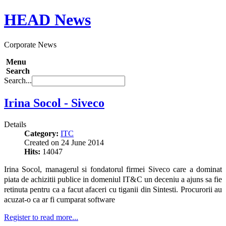
HEAD
News
Corporate News
Menu
Search
Search...
Irina Socol - Siveco
Details
Category:
ITC
Created on 24 June 2014
Hits:
14047
Irina Socol, managerul si fondatorul firmei Siveco care a dominat
piata de achizitii publice in domeniul IT&C un deceniu a ajuns sa fie
retinuta pentru ca a facut afaceri cu tiganii din Sintesti. Procurorii au
acuzat-o ca ar fi cumparat software
Register to read more...