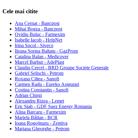
Cele mai citite
Ana Cernat - Bancpost
Mihai Bogza - Bancpost
Ovidiu Buluc - Farmexim
Isabelle Iacob - HelpNet
Irina Socol - Siveco
Ileana Sorina Baltatu - GazProm
Catalina Balan - Medicover
Marcel Barbut - AdePlast
Claudiu Cercel - BRD Groupe Societe Generale
Gabriel Selischi - Petrom
Roxana Ciltea - Sanofi
Carmen Radu - Eureko Asigurari
Costina Constantin - Sanofi
Adrian Chirgi
Alexandru Rizea - Lemet
Eric Stab - GDF Suez Energy Romania
Alina Barcaru - Farmexim
Mariela Bâtlan - BCR
Ioana Rogojinaru - Zentiva
Mariana Gheorghe - Petrom