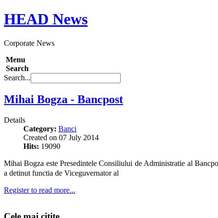
HEAD
News
Corporate News
Menu
Search
Search...
Mihai Bogza - Bancpost
Details
Category:
Banci
Created on 07 July 2014
Hits:
19090
Mihai Bogza este Presedintele Consiliului de Administratie al Bancp
a detinut functia de Viceguvernator al
Register to read more...
Cele mai citite