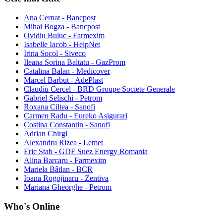
Ana Cernat - Bancpost
Mihai Bogza - Bancpost
Ovidiu Buluc - Farmexim
Isabelle Iacob - HelpNet
Irina Socol - Siveco
Ileana Sorina Baltatu - GazProm
Catalina Balan - Medicover
Marcel Barbut - AdePlast
Claudiu Cercel - BRD Groupe Societe Generale
Gabriel Selischi - Petrom
Roxana Ciltea - Sanofi
Carmen Radu - Eureko Asigurari
Costina Constantin - Sanofi
Adrian Chirgi
Alexandru Rizea - Lemet
Eric Stab - GDF Suez Energy Romania
Alina Barcaru - Farmexim
Mariela Bâtlan - BCR
Ioana Rogojinaru - Zentiva
Mariana Gheorghe - Petrom
Who's Online